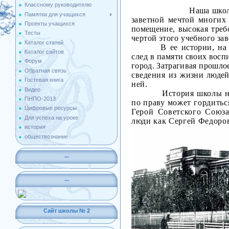
Классному руководителю
Наша школа
Памятки для учащихся
заветной мечтой
многих 
Проекты учащихся
помещение, высокая тре­
б
Тесты
чертой этого учебного зав
Каталог статей
В ее истории, на
Каталог сайтов
след в па­
мяти своих воспи
Форум
город. Зат­рагивая прошл
Обратная связь
сведения из
жизни людей
Гостевая книга
ней.
Видео
История школы н
ПНПО-2013
по праву может гордить
Цифровые ресурсы
Герой Советского Союз
Для успеха на уроке
люди как Сергей Федоро
история
обществознание
...
...
Сайт школы № 2