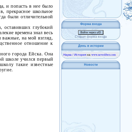
а, и попасть в нее было
ав, прекрасное школьное
гда были отличительной
Форма входа
в, оставивших глубокий
алекие времена знал весь
Войти через uID
Старая форма входа
 важные, на мой взгляд,
едственное отношение к
День в истории
ного города Ейска. Она
Наука / История
на
www.newsfiber.com
ой школе учился первый
школу такие известные
Новости
ругие.