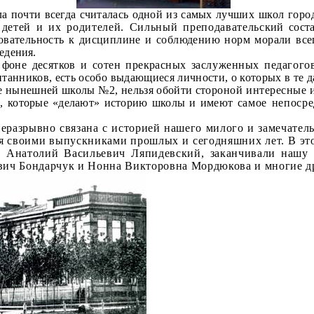
 почти всегда считалась одной из самых луч­
ших школ город
детей и их родителей. Сильный преподавательс­
кий сост
овательность к дисциплине и соблюдению норм морали все
еде­
ния.
 фоне десятков и сотен прекрасных
заслуженных педагого
танников, есть особо выдающиеся лично­сти, о которых в те д
ое нынешней школы №2, нельзя обойти сто­
роной интересные и
, которые «делают» историю школы и имеют
самое непоср
еразрывно связана с историей нашего милого и замечатель
ся своими выпускниками прошлых и сегодняшних лет. В эт
а Анатолий Васильевич Ляпидевский, заканчивали нашу 
вич Бондарчук и Нонна Викторовна Мордюкова и многие д