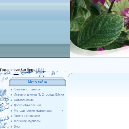
Приветствую Вас
Гость
|
RSS
Меню сайта
Главная страница
История школы № 2 города Ейска
Фотоальбомы
Доска объявлений
Методические материалы
Полезные ссылки
Женские журналы
Блог